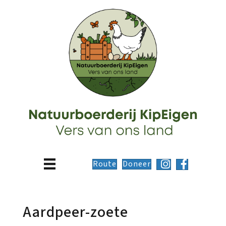
Route
Doneer
Aardpeer-zoete