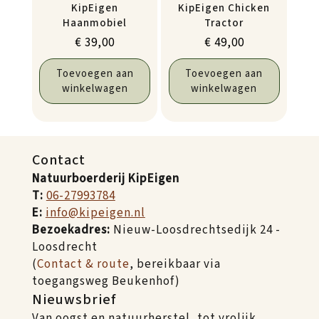
KipEigen
KipEigen Chicken
Haanmobiel
Tractor
€
39,00
€
49,00
Toevoegen aan
Toevoegen aan
winkelwagen
winkelwagen
Contact
Natuurboerderij KipEigen
T:
06-27993784
E:
info@kipeigen.nl
Bezoekadres:
Nieuw-Loosdrechtsedijk 24 -
Loosdrecht
(
Contact & route
, bereikbaar via
toegangsweg Beukenhof)
Nieuwsbrief
Van oogst en natuurherstel, tot vrolijk