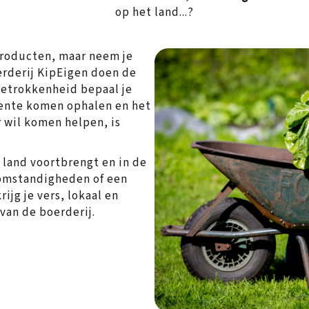
op het land...?
producten, maar neem je
erderij KipEigen doen de
betrokkenheid bepaal je
roente komen ophalen en het
r wil komen helpen, is
 land voortbrengt en in de
rsomstandigheden of een
ijg je vers, lokaal en
van de boerderij.