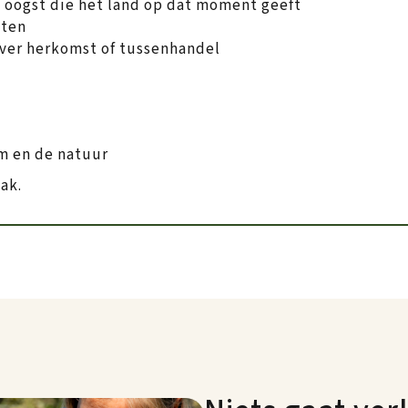
e oogst die het land op dat moment geeft
oten
 over herkomst of tussenhandel
m en de natuur
ak.