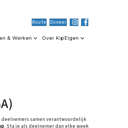
Route
Doneer
en & Werken
Over KipEigen
SA)
n deelnemers samen verantwoordelijk
ap
. Sta je als deelnemer dan elke week