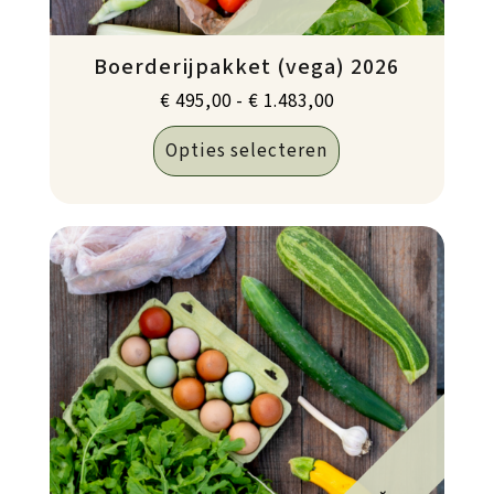
Boerderijpakket (vega) 2026
Prijsklasse:
€
495,00
-
€
1.483,00
€ 495,00
Opties selecteren
tot
€ 1.483,00