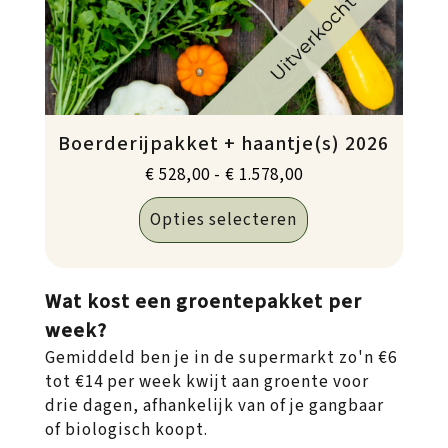
Boerderijpakket + haantje(s) 2026
Prijsklasse:
€
528,00
-
€
1.578,00
€ 528,00
Opties selecteren
tot
€ 1.578,00
Wat kost een groentepakket per
week?
Gemiddeld ben je in de supermarkt zo'n €6
tot €14 per week kwijt aan groente voor
drie dagen, afhankelijk van of je gangbaar
of biologisch koopt.