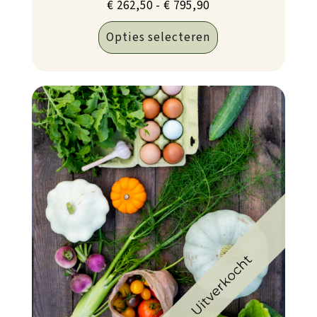
Prijsklasse:
€
262,50
-
€
795,90
€ 262,50
Opties selecteren
tot
€ 795,90