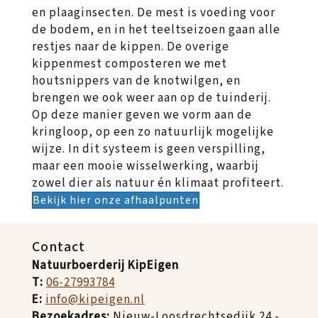
en plaaginsecten. De mest is voeding voor
de bodem, en in het teeltseizoen gaan alle
restjes naar de kippen. De overige
kippenmest composteren we met
houtsnippers van de knotwilgen, en
brengen we ook weer aan op de tuinderij.
Op deze manier geven we vorm aan de
kringloop, op een zo natuurlijk mogelijke
wijze. In dit systeem is geen verspilling,
maar een mooie wisselwerking, waarbij
zowel dier als natuur én klimaat profiteert.
Bekijk hier onze afhaalpunten
Contact
Natuurboerderij KipEigen
T:
06-27993784
E:
info@kipeigen.nl
Bezoekadres:
Nieuw-Loosdrechtsedijk 24 -