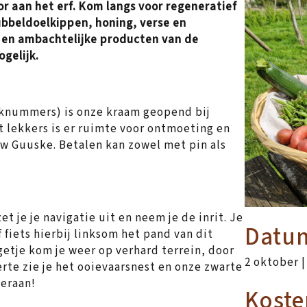
 aan het erf. Kom langs voor regeneratief
ubbeldoelkippen, honing, verse en
n en ambachtelijke producten van de
gelijk.
eknummers) is onze kraam geopend bij
t lekkers is er ruimte voor ontmoeting en
w Guuske. Betalen kan zowel met pin als
t je je navigatie uit en neem je de inrit. Je
Datum
 fiets hierbij linksom het pand van dit
etje kom je weer op verhard terrein, door
2 oktober |
erte zie je het ooievaarsnest en onze zwarte
 eraan!
Koste