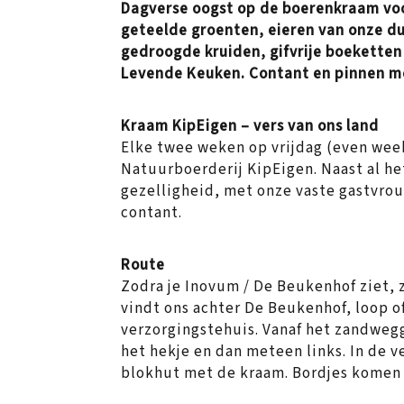
Dagverse oogst op de boerenkraam voor
geteelde groenten, eieren van onze d
gedroogde kruiden, gifvrije boekette
Levende Keuken. Contant en pinnen mo
Kraam KipEigen – vers van ons land
Elke twee weken op vrijdag (even we
Natuurboerderij KipEigen. Naast al he
gezelligheid, met onze vaste gastvrou
contant.
Route
Zodra je Inovum / De Beukenhof ziet, ze
vindt ons achter De Beukenhof, loop of
verzorgingstehuis. Vanaf het zandwegg
het hekje en dan meteen links. In de v
blokhut met de kraam. Bordjes komen