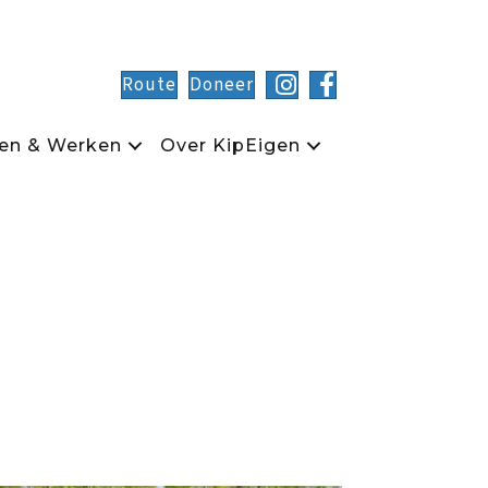
Route
Doneer
en & Werken
Over KipEigen