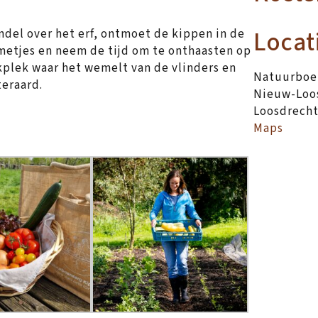
Locat
ndel over het erf, ontmoet de kippen in de
etjes en neem de tijd om te onthaasten op
ckplek waar het wemelt van de vlinders en
Natuurboer
teraard.
Nieuw-Loos
Loosdrech
Maps