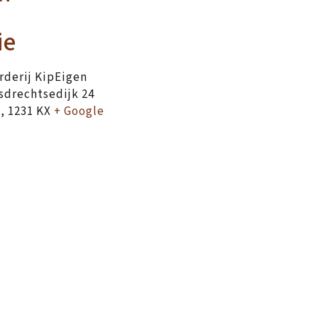
ie
derij KipEigen
drechtsedijk 24
t
,
1231 KX
+ Google