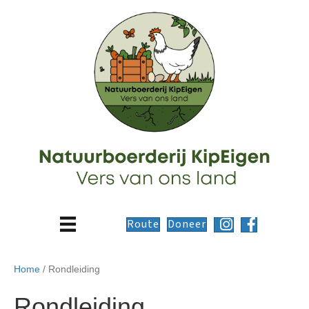
Route
Doneer
Home
/ Rondleiding
Rondleiding