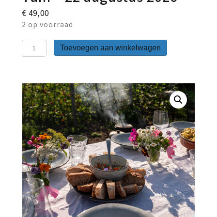
€
49,00
2 op voorraad
High
Toevoegen aan winkelwagen
-
Flower-
Tea
op
de
Tuin
-
22
augustus
2026
aantal