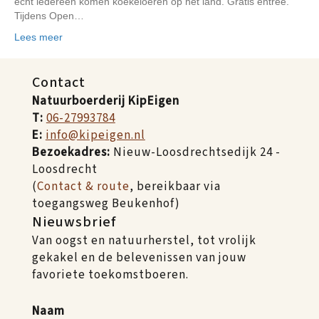
echt iedereen komen koekeloeren op het land. Gratis entree.
Tijdens Open…
Lees meer
Contact
Natuurboerderij KipEigen
T:
06-27993784
E:
info@kipeigen.nl
Bezoekadres:
Nieuw-Loosdrechtsedijk 24 -
Loosdrecht
(
Contact & route
, bereikbaar via
toegangsweg Beukenhof)
Nieuwsbrief
Van oogst en natuurherstel, tot vrolijk
gekakel en de belevenissen van jouw
favoriete toekomstboeren.
Naam