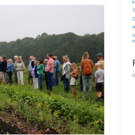
b
T
O
W
V
P
G