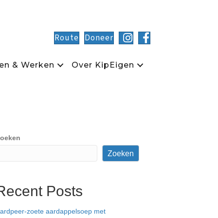
Route
Doneer
en & Werken
Over KipEigen
oeken
Zoeken
Recent Posts
ardpeer-zoete aardappelsoep met