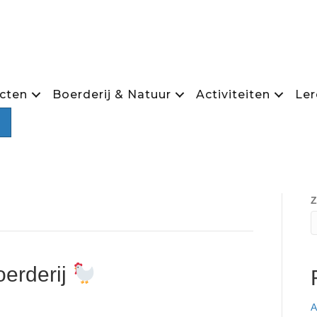
cten
Boerderij & Natuur
Activiteiten
Ler
Zoeken
Z
oerderij
A