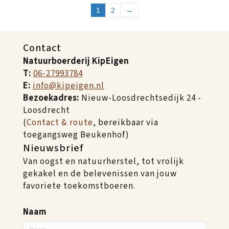
1
2
→
Contact
Natuurboerderij KipEigen
T:
06-27993784
E:
info@kipeigen.nl
Bezoekadres:
Nieuw-Loosdrechtsedijk 24 -
Loosdrecht
(
Contact & route
, bereikbaar via
toegangsweg Beukenhof)
Nieuwsbrief
Van oogst en natuurherstel, tot vrolijk
gekakel en de belevenissen van jouw
favoriete toekomstboeren.
Naam