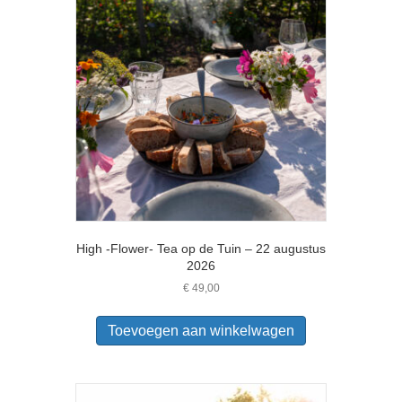
optie
kan
gekozen
worden
op
de
productpagina
High -Flower- Tea op de Tuin – 22 augustus
2026
€
49,00
Toevoegen aan winkelwagen