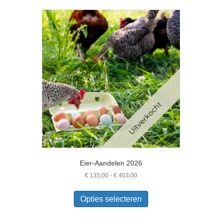
Eier-Aandelen 2026
Prijsklasse:
€
135,00
-
€
403,00
€ 135,00
Dit
tot
product
Opties selecteren
€ 403,00
heeft
meerdere