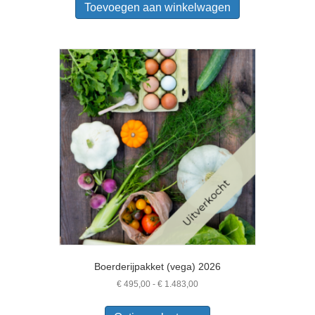
Toevoegen aan winkelwagen
Boerderijpakket (vega) 2026
Prijsklasse:
€
495,00
-
€
1.483,00
€ 495,00
Dit
tot
product