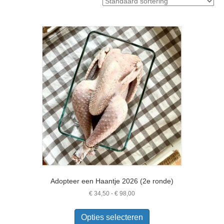
Adopteer een Haantje 2026 (2e ronde)
Prijsklasse:
€
34,50
-
€
98,00
€ 34,50
Dit
tot
product
Opties selecteren
€ 98,00