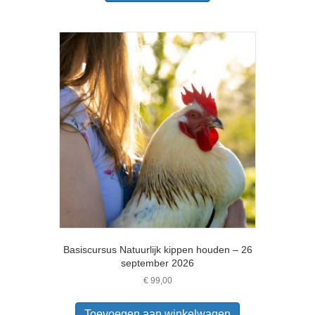
heeft
meerdere
variaties.
Deze
optie
kan
gekozen
worden
op
de
productpagina
Basiscursus Natuurlijk kippen houden – 26
september 2026
€
99,00
Toevoegen aan winkelwagen